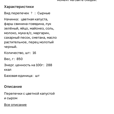
Характеристики
Вид перепечек
:
Сырные
?
Начинка
:
цветная капуста,
фарш свинина-говядина, лук
зелёный, яйцо, майонез, соль,
молоко, мука в/с, маргарин,
сахарный песок, сметана, масло
растительное, перец молотый
черный.
Количество, шт
:
16
Вес, г
:
850
Энерг. ценность на 100г
:
288
ккал
Базовая единица
:
шт
Описание
Перепечки с цветной капустой
и сыром
Все описание