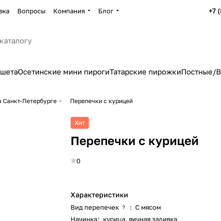
+7 
вка
Вопросы
Компания
Блог
ршета
Осетинские мини пироги
Татарские пирожки
Постные/В
в Санкт-Петербурге
Перепечки с курицей
Хит
Перепечки с курицей
0
Характеристики
Вид перепечек
:
С мясом
?
Начинка
:
курица, яичная заливка