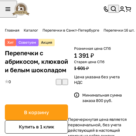
Главная
Каталог
Перепечки в Санкт-Петербурге
Перепечки 16 шт.
Хит
Советуем
Акция
Розничная цена СПб
Перепечки с
1 391 ₽
абрикосом, клюквой
Старая цена СПб
1 601 ₽
и белым шоколадом
Цена указана без учета
0
НДС
Минимальная сумма
заказа 800 руб.
В корзину
Перечеркнутая цена является
первоначальной, без учета
Купить в 1 клик
действующей в настоящий
момент на сайте скидки.