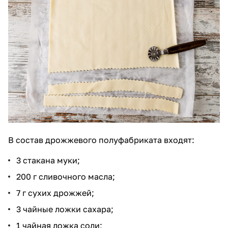
В состав дрожжевого полуфабриката входят:
3 стакана муки;
200 г сливочного масла;
7 г сухих дрожжей;
3 чайные ложки сахара;
1 чайная ложка соли;